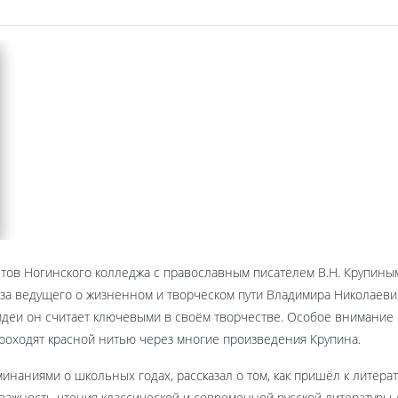
нтов Ногинского колледжа с православным писателем В.Н. Крупин
за ведущего о жизненном и творческом пути Владимира Николаевича
и идеи он считает ключевыми в своём творчестве. Особое внимание
роходят красной нитью через многие произведения Крупина.
аниями о школьных годах, рассказал о том, как пришёл к литерату
л важность чтения классической и современной русской литератур