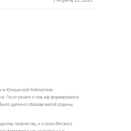
| Апрель 22, 2026
ым в Юношеской библиотеке.
. Гости узнали о том, как формировался
 было уделено образам малой родины,
рному творчеству, и о роли Вятского
ы для формирования нравственных