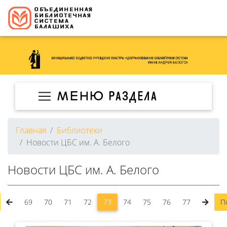
МЕНЮ раздела
Главная
Библиотеки
Новости ЦБС им. А. Белого
Новости ЦБС им. А. Белого
69
70
71
72
73
74
75
76
77
П