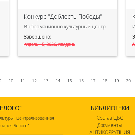
Конкурс "Доблесть Победы"
Информационно-культурный центр
Завершено:
Апрель 15, 2026, полдень
А
9
10
11
12
13
14
15
16
17
18
19
20
БЕЛОГО"
БИБЛИОТЕКИ
Состав ЦБС
льтуры "Централизованная
Документы
ндрея Белого"
АНТИКОРРУПЦИЯ