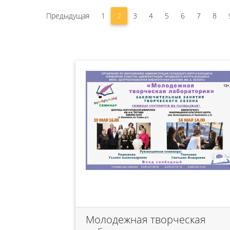
Предыдущая
1
2
3
4
5
6
7
8
Молодежная творческая