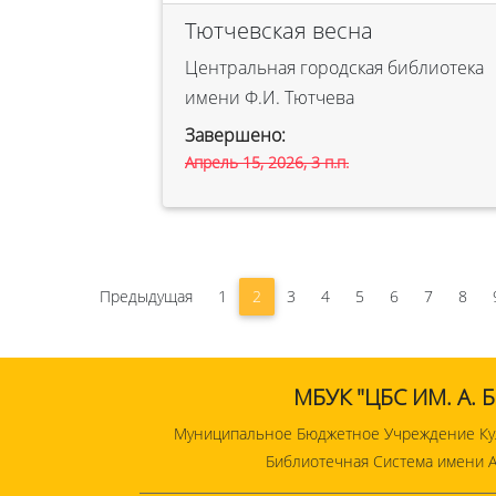
Тютчевская весна
Центральная городская библиотека
имени Ф.И. Тютчева
Завершено:
Апрель 15, 2026, 3 п.п.
Предыдущая
1
2
3
4
5
6
7
8
МБУК "ЦБС ИМ. А. 
Муниципальное Бюджетное Учреждение Ку
Библиотечная Система имени А