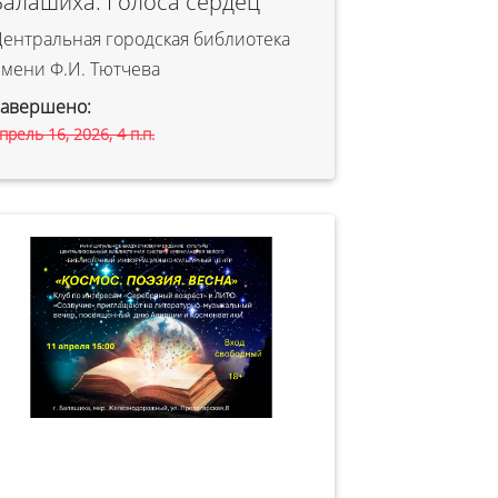
Балашиха: Голоса сердец
ентральная городская библиотека
мени Ф.И. Тютчева
Завершено:
прель 16, 2026, 4 п.п.