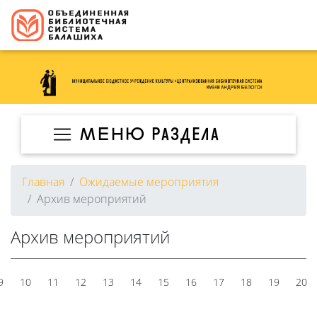
МЕНЮ раздела
Главная
Ожидаемые мероприятия
Архив мероприятий
Архив мероприятий
9
10
11
12
13
14
15
16
17
18
19
20